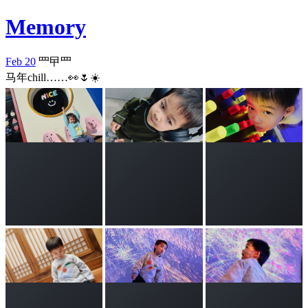
Memory
Feb 20
罒曱罒
马年chill……👀🌷☀️