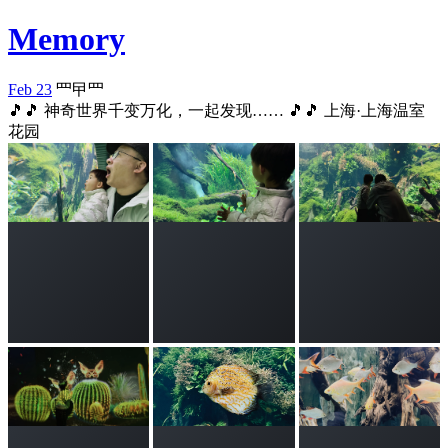
Memory
Feb 23
罒曱罒
🎵🎵 神奇世界千变万化，一起发现…… 🎵🎵 上海·上海温室
花园